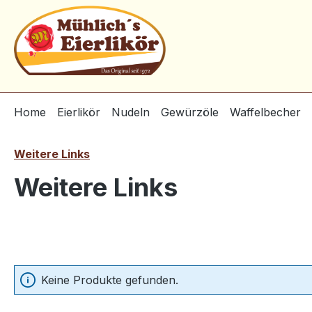
m Hauptinhalt springen
Zur Suche springen
Zur Hauptnavigation springen
Home
Eierlikör
Nudeln
Gewürzöle
Waffelbecher
Weitere Links
Weitere Links
Keine Produkte gefunden.