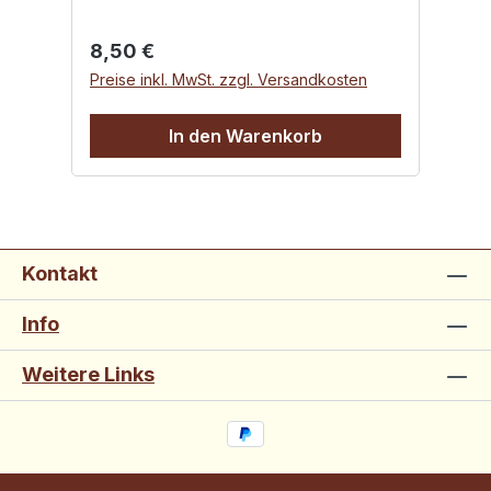
Regulärer Preis:
Re
8,50 €
8
Preise inkl. MwSt. zzgl. Versandkosten
Pr
In den Warenkorb
Kontakt
Info
Weitere Links