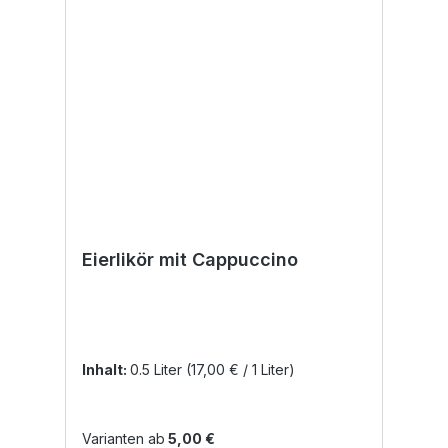
Eierlikör mit Cappuccino
Ei
Inhalt:
0.5 Liter
(17,00 € / 1 Liter)
In
Varianten ab
5,00 €
Va