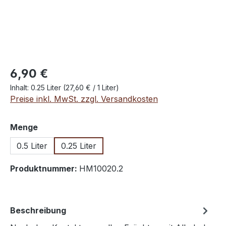
Regulärer Preis:
6,90 €
Inhalt:
0.25 Liter
(27,60 € / 1 Liter)
Preise inkl. MwSt. zzgl. Versandkosten
auswählen
Menge
0.5 Liter
0.25 Liter
Produktnummer:
HM10020.2
Beschreibung