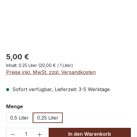
Regulärer Preis:
5,00 €
Inhalt:
0.25 Liter
(20,00 € / 1 Liter)
Preise inkl. MwSt. zzgl. Versandkosten
Sofort verfügbar, Lieferzeit: 3-5 Werktage
auswählen
Menge
0.5 Liter
0.25 Liter
Produkt Anzahl: Gib den gewünschten We
In den Warenkorb