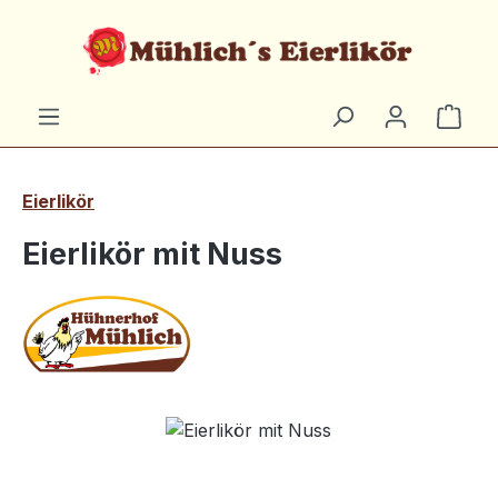
Zum Hauptinhalt springen
Ware
Eierlikör
Eierlikör mit Nuss
Bildergalerie überspringen