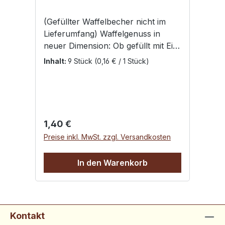
(Gefüllter Waffelbecher nicht im
Lieferumfang) Waffelgenuss in
neuer Dimension: Ob gefüllt mit Eis,
Sorbet, Joghurt oder Likör – Ihrer
Inhalt:
9 Stück
(0,16 € / 1 Stück)
Kreativität sind keine Grenzen
gesetzt.Füllmenge: 2 clDer zarte
Waffelgeschmack wird durch die
kakaohaltige Glasur noch raffiniert
verfeinert. Die Waffelbecher sind
Regulärer Preis:
1,40 €
eine willkommene Abwechslung für
Preise inkl. MwSt. zzgl. Versandkosten
jede Party und können natürlich
auch anders verwendet werden, z.
In den Warenkorb
B. mit Eierlikör, als Panna Cotta
Schälchen oder auch mit Schoko-
Mousse befüllt werden
Kontakt