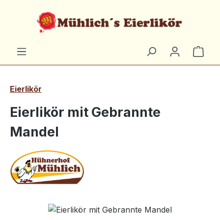
Zum Hauptinhalt springen
Ware
Eierlikör
Eierlikör mit Gebrannte
Mandel
Bildergalerie überspringen